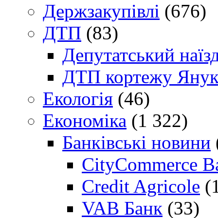
Держзакупівлі
(676)
ДТП
(83)
Депутатський наїз
ДТП кортежу Янук
Екологія
(46)
Економіка
(1 322)
Банківські новини
CityCommerce B
Credit Agricole
(
VAB Банк
(33)