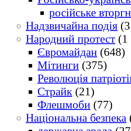
російське вторг
Надзвичайна подія
(3
Народний протест
(1 
Євромайдан
(648)
Мітинги
(375)
Революція патріоті
Страйк
(21)
Флешмоби
(77)
Національна безпека
державна зрада
(27