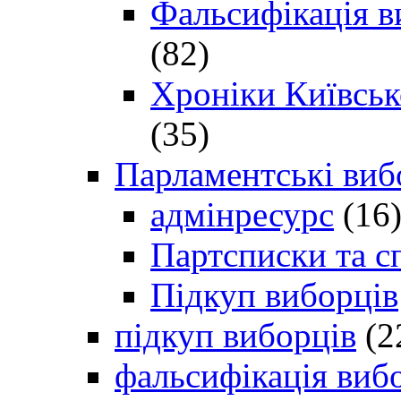
Фальсифікація в
(82)
Хроніки Київсько
(35)
Парламентські виб
адмінресурс
(16
Партсписки та с
Підкуп виборців
підкуп виборців
(2
фальсифікація виб