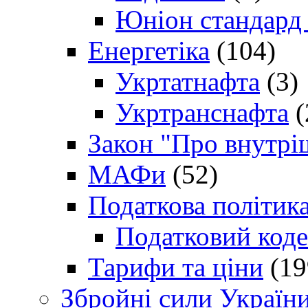
Юніон стандард
Енергетіка
(104)
Укртатнафта
(3)
Укртранснафта
(
Закон "Про внутрі
МАФи
(52)
Податкова політик
Податковий коде
Тарифи та ціни
(19
Збройні сили Україн