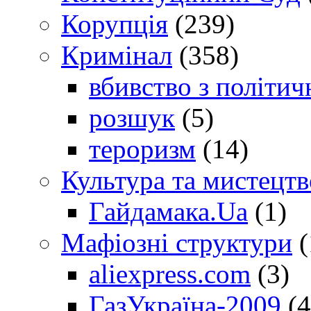
Корупція
(239)
Кримінал
(358)
вбивство з політич
розшук
(5)
тероризм
(14)
Культура та мистецтв
Гайдамака.Ua
(1)
Мафіозні структури
(
aliexpress.com
(3)
ГазУкраїна-2009
(4