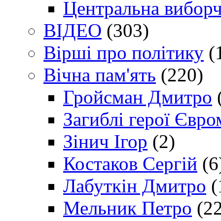
Центральна виборч
ВІДЕО
(303)
Вірші про політику
(
Вічна пам'ять
(220)
Гройсман Дмитро
Загиблі герої Євр
Зінич Ігор
(2)
Костаков Сергій
(6
Лабуткін Дмитро
(
Мельник Петро
(22