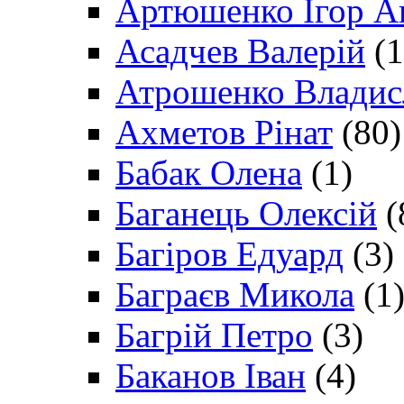
Артюшенко Ігор А
Асадчев Валерій
(1
Атрошенко Владис
Ахметов Рінат
(80)
Бабак Олена
(1)
Баганець Олексій
(
Багіров Едуард
(3)
Баграєв Микола
(1
Багрій Петро
(3)
Баканов Іван
(4)