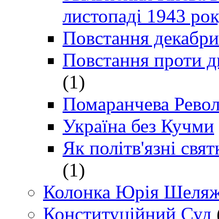
листопаді 1943 ро
Повстання декабри
Повстання проти д
(1)
Помаранчева Рево
Україна без Кучми
Як політв'язні св
(1)
Колонка Юрія Шеляж
Конституційний Суд