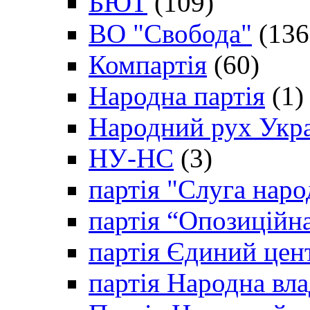
БЮТ
(109)
ВО "Свобода"
(136
Компартія
(60)
Народна партія
(1)
Народний рух Укр
НУ-НС
(3)
партія "Слуга наро
партія “Опозиційн
партія Єдиний цен
партія Народна вла