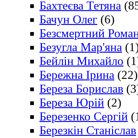
Бахтеєва Тетяна
(8
Бачун Олег
(6)
Безсмертний Рома
Безугла Мар'яна
(1
Бейлін Михайло
(1
Бережна Ірина
(22)
Береза Борислав
(3
Береза Юрій
(2)
Березенко Сергій
(
Березкін Станіслав