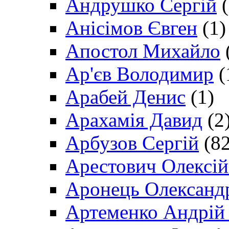
Андрушко Сергій
(
Анісімов Євген
(1)
Апостол Михайло
Ар'єв Володимир
(
Арабей Денис
(1)
Арахамія Давид
(2
Арбузов Сергій
(82
Арестович Олексі
Аронець Олександ
Артеменко Андрій