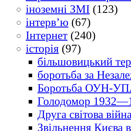
іноземні ЗМІ
(123)
інтерв’ю
(67)
Інтернет
(240)
історія
(97)
більшовицький тер
боротьба за Незал
Боротьба ОУН-УПА
Голодомор 1932—1
Друга світова війн
Звільнення Києва в