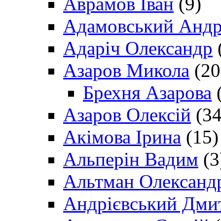
Аврамов Іван
(9)
Адамовський Андр
Адаріч Олександр
Азаров Микола
(20
Брехня Азарова
(
Азаров Олексій
(34
Акімова Ірина
(15)
Альперін Вадим
(3
Альтман Олександ
Андрієвський Дми