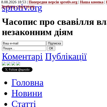
8.08.2026 18:53 |
Попередня версія sprotiv.org
|
Наша кнопка
|
sprotiv.org
Зробити стартовою
Часопис про свавілля в
незаконним діям
Коментарі
Публікації
Головна
Новини
Статті