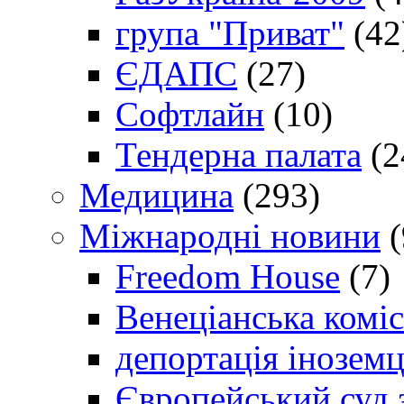
група "Приват"
(42
ЄДАПС
(27)
Софтлайн
(10)
Тендерна палата
(2
Медицина
(293)
Міжнародні новини
(
Freedom House
(7)
Венеціанська коміс
депортація іноземц
Європейський суд 