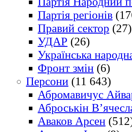
Партія Народний 
Партія регіонів
(17
Правий сектор
(27)
УДАР
(26)
Українська народна
Фронт змін
(6)
Персони
(11 643)
Абромавичус Айва
Аброськін В’ячесл
Аваков Арсен
(512