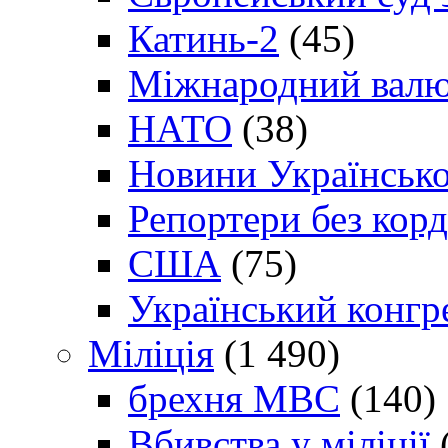
Катинь-2
(45)
Міжнародний валю
НАТО
(38)
Новини Українсько
Репортери без корд
США
(75)
Український конгр
Міліція
(1 490)
брехня МВС
(140)
Вбивства у міліції