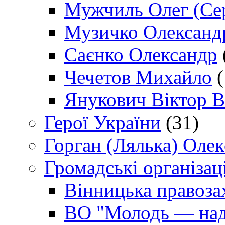
Мужчиль Олег (Сер
Музичко Олександ
Саєнко Олександр
Чечетов Михайло
(
Янукович Віктор В
Герої України
(31)
Горган (Лялька) Оле
Громадські організаці
Вінницька правоза
ВО "Молодь — над