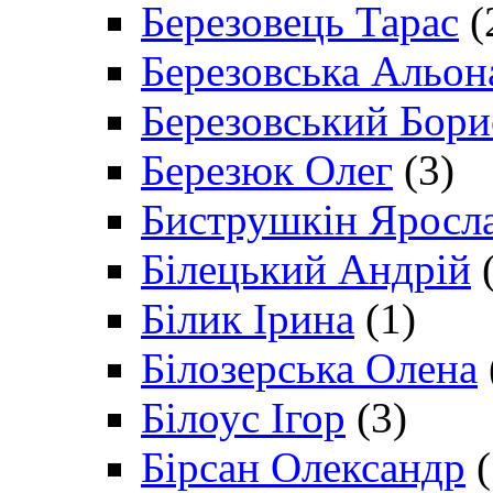
Березовець Тарас
(
Березовська Альон
Березовський Бори
Березюк Олег
(3)
Биструшкін Яросл
Білецький Андрій
(
Білик Ірина
(1)
Білозерська Олена
Білоус Ігор
(3)
Бірсан Олександр
(