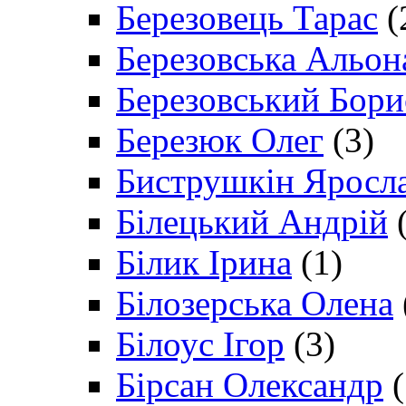
Березовець Тарас
(
Березовська Альон
Березовський Бори
Березюк Олег
(3)
Биструшкін Яросл
Білецький Андрій
(
Білик Ірина
(1)
Білозерська Олена
Білоус Ігор
(3)
Бірсан Олександр
(