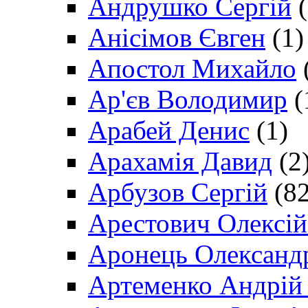
Андрушко Сергій
(
Анісімов Євген
(1)
Апостол Михайло
Ар'єв Володимир
(
Арабей Денис
(1)
Арахамія Давид
(2
Арбузов Сергій
(82
Арестович Олексі
Аронець Олександ
Артеменко Андрій