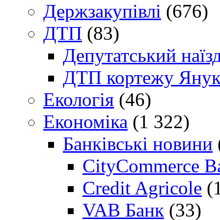
Держзакупівлі
(676)
ДТП
(83)
Депутатський наїз
ДТП кортежу Янук
Екологія
(46)
Економіка
(1 322)
Банківські новини
CityCommerce B
Credit Agricole
(
VAB Банк
(33)