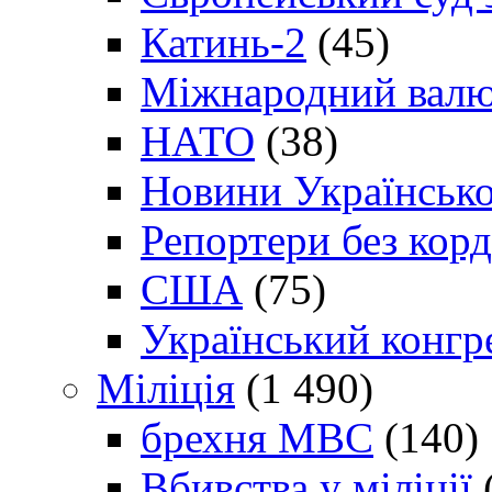
Катинь-2
(45)
Міжнародний валю
НАТО
(38)
Новини Українсько
Репортери без корд
США
(75)
Український конгр
Міліція
(1 490)
брехня МВС
(140)
Вбивства у міліції