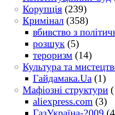
Корупція
(239)
Кримінал
(358)
вбивство з політич
розшук
(5)
тероризм
(14)
Культура та мистецтв
Гайдамака.Ua
(1)
Мафіозні структури
(
aliexpress.com
(3)
ГазУкраїна-2009
(4