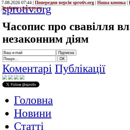
7.08.2026 07:44 |
Попередня версія sprotiv.org
|
Наша кнопка
|
sprotiv.org
Зробити стартовою
Часопис про свавілля в
незаконним діям
Коментарі
Публікації
Головна
Новини
Статті