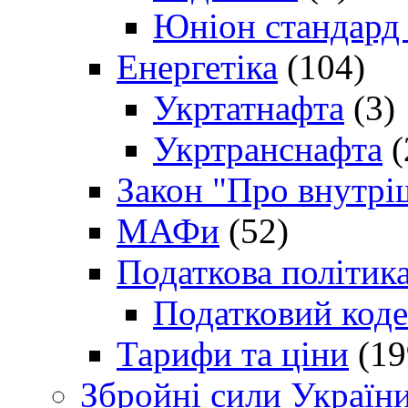
Юніон стандард
Енергетіка
(104)
Укртатнафта
(3)
Укртранснафта
(
Закон "Про внутрі
МАФи
(52)
Податкова політик
Податковий коде
Тарифи та ціни
(19
Збройні сили Україн