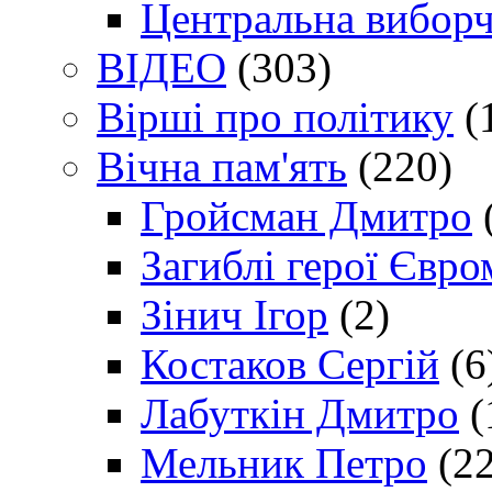
Центральна виборч
ВІДЕО
(303)
Вірші про політику
(
Вічна пам'ять
(220)
Гройсман Дмитро
Загиблі герої Євр
Зінич Ігор
(2)
Костаков Сергій
(6
Лабуткін Дмитро
(
Мельник Петро
(22