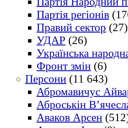
Партія Народний 
Партія регіонів
(17
Правий сектор
(27)
УДАР
(26)
Українська народна
Фронт змін
(6)
Персони
(11 643)
Абромавичус Айва
Аброськін В’ячесл
Аваков Арсен
(512