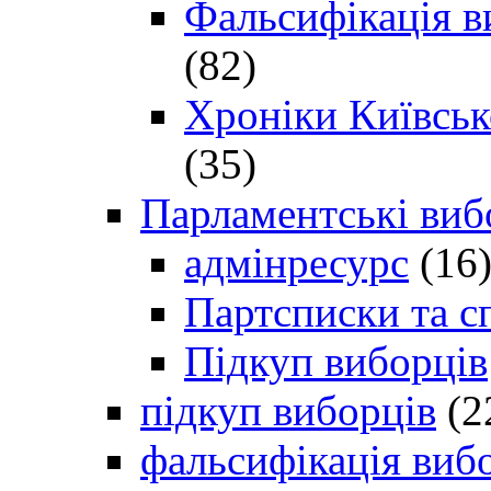
Фальсифікація в
(82)
Хроніки Київсько
(35)
Парламентські виб
адмінресурс
(16
Партсписки та с
Підкуп виборців
підкуп виборців
(2
фальсифікація виб