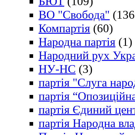
БЮТ
(109)
ВО "Свобода"
(136
Компартія
(60)
Народна партія
(1)
Народний рух Укр
НУ-НС
(3)
партія "Слуга наро
партія “Опозиційн
партія Єдиний цен
партія Народна вла