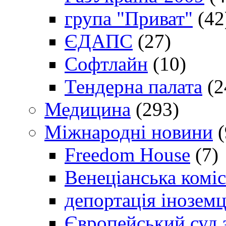
група "Приват"
(42
ЄДАПС
(27)
Софтлайн
(10)
Тендерна палата
(2
Медицина
(293)
Міжнародні новини
(
Freedom House
(7)
Венеціанська коміс
депортація іноземц
Європейський суд 