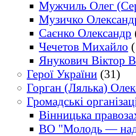
Мужчиль Олег (Сер
Музичко Олександ
Саєнко Олександр
Чечетов Михайло
(
Янукович Віктор В
Герої України
(31)
Горган (Лялька) Оле
Громадські організаці
Вінницька правоза
ВО "Молодь — над