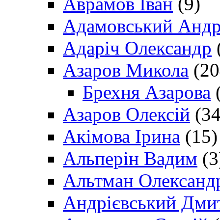
Аврамов Іван
(9)
Адамовський Андр
Адаріч Олександр
Азаров Микола
(20
Брехня Азарова
(
Азаров Олексій
(34
Акімова Ірина
(15)
Альперін Вадим
(3
Альтман Олександ
Андрієвський Дми