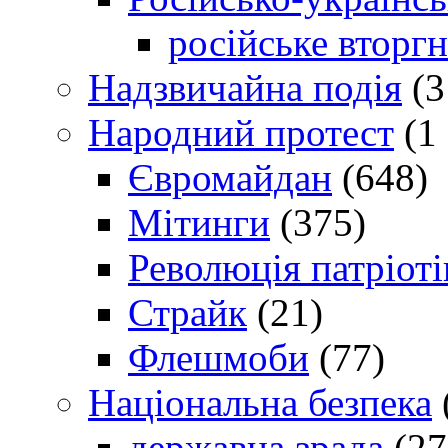
російське вторг
Надзвичайна подія
(3
Народний протест
(1 
Євромайдан
(648)
Мітинги
(375)
Революція патріоті
Страйк
(21)
Флешмоби
(77)
Національна безпека
державна зрада
(27