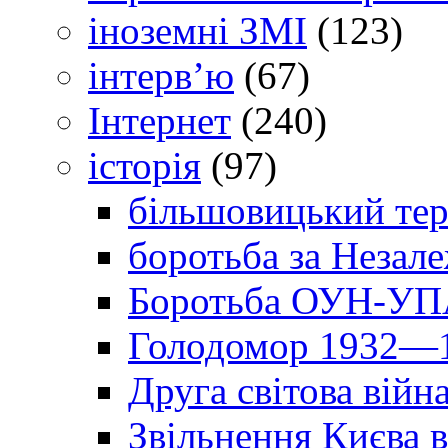
іноземні ЗМІ
(123)
інтерв’ю
(67)
Інтернет
(240)
історія
(97)
більшовицький тер
боротьба за Незал
Боротьба ОУН-УПА
Голодомор 1932—1
Друга світова війн
Звільнення Києва в