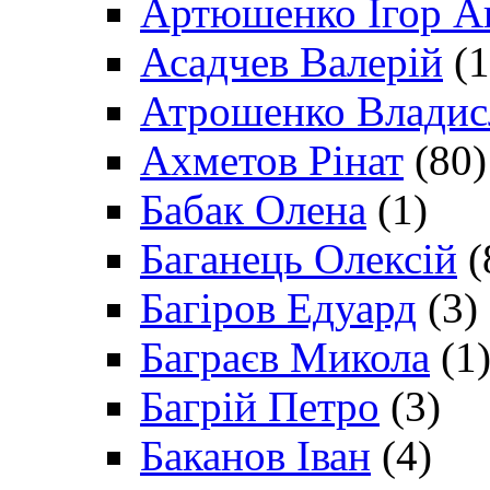
Артюшенко Ігор А
Асадчев Валерій
(1
Атрошенко Владис
Ахметов Рінат
(80)
Бабак Олена
(1)
Баганець Олексій
(
Багіров Едуард
(3)
Баграєв Микола
(1
Багрій Петро
(3)
Баканов Іван
(4)