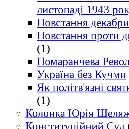
листопаді 1943 ро
Повстання декабри
Повстання проти д
(1)
Помаранчева Рево
Україна без Кучми
Як політв'язні св
(1)
Колонка Юрія Шеляж
Конституційний Суд