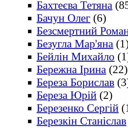
Бахтеєва Тетяна
(8
Бачун Олег
(6)
Безсмертний Рома
Безугла Мар'яна
(1
Бейлін Михайло
(1
Бережна Ірина
(22)
Береза Борислав
(3
Береза Юрій
(2)
Березенко Сергій
(
Березкін Станіслав