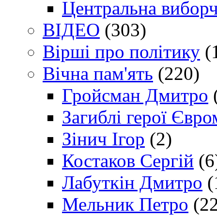
Центральна виборч
ВІДЕО
(303)
Вірші про політику
(
Вічна пам'ять
(220)
Гройсман Дмитро
Загиблі герої Євр
Зінич Ігор
(2)
Костаков Сергій
(6
Лабуткін Дмитро
(
Мельник Петро
(22