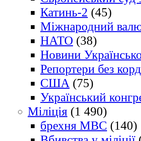
Катинь-2
(45)
Міжнародний валю
НАТО
(38)
Новини Українсько
Репортери без корд
США
(75)
Український конгр
Міліція
(1 490)
брехня МВС
(140)
Вбивства у міліції