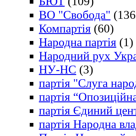
БЮТ
(109)
ВО "Свобода"
(136
Компартія
(60)
Народна партія
(1)
Народний рух Укр
НУ-НС
(3)
партія "Слуга наро
партія “Опозиційн
партія Єдиний цен
партія Народна вла