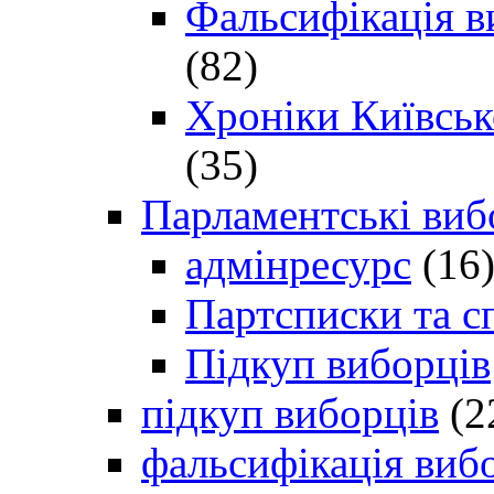
Фальсифікація в
(82)
Хроніки Київсько
(35)
Парламентські виб
адмінресурс
(16
Партсписки та с
Підкуп виборців
підкуп виборців
(2
фальсифікація виб