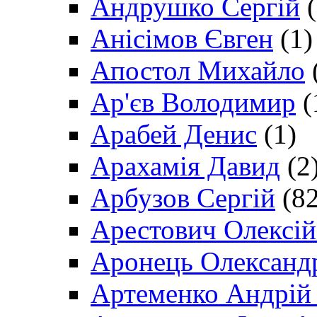
Андрушко Сергій
(
Анісімов Євген
(1)
Апостол Михайло
Ар'єв Володимир
(
Арабей Денис
(1)
Арахамія Давид
(2
Арбузов Сергій
(82
Арестович Олексі
Аронець Олександ
Артеменко Андрій