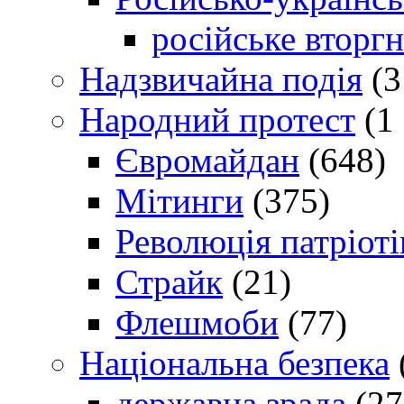
російське вторг
Надзвичайна подія
(3
Народний протест
(1 
Євромайдан
(648)
Мітинги
(375)
Революція патріоті
Страйк
(21)
Флешмоби
(77)
Національна безпека
державна зрада
(27