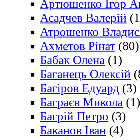
Артюшенко Ігор А
Асадчев Валерій
(1
Атрошенко Владис
Ахметов Рінат
(80)
Бабак Олена
(1)
Баганець Олексій
(
Багіров Едуард
(3)
Баграєв Микола
(1
Багрій Петро
(3)
Баканов Іван
(4)