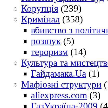
Корупція
(239)
Кримінал
(358)
вбивство з політич
розшук
(5)
тероризм
(14)
Культура та мистецтв
Гайдамака.Ua
(1)
Мафіозні структури
(
aliexpress.com
(3)
ГазУкраїна-2009
(4