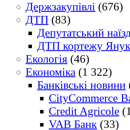
Держзакупівлі
(676)
ДТП
(83)
Депутатський наїз
ДТП кортежу Янук
Екологія
(46)
Економіка
(1 322)
Банківські новини
CityCommerce B
Credit Agricole
(
VAB Банк
(33)