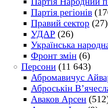
Партія Народний 
Партія регіонів
(17
Правий сектор
(27)
УДАР
(26)
Українська народна
Фронт змін
(6)
Персони
(11 643)
Абромавичус Айва
Аброськін В’ячесл
Аваков Арсен
(512