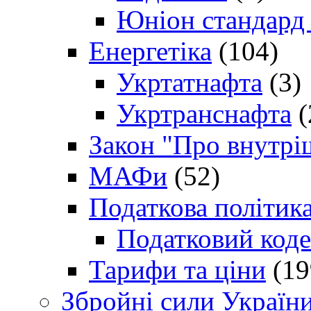
Юніон стандард
Енергетіка
(104)
Укртатнафта
(3)
Укртранснафта
(
Закон "Про внутрі
МАФи
(52)
Податкова політик
Податковий коде
Тарифи та ціни
(19
Збройні сили Україн