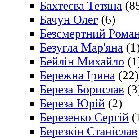
Бахтеєва Тетяна
(8
Бачун Олег
(6)
Безсмертний Рома
Безугла Мар'яна
(1
Бейлін Михайло
(1
Бережна Ірина
(22)
Береза Борислав
(3
Береза Юрій
(2)
Березенко Сергій
(
Березкін Станіслав