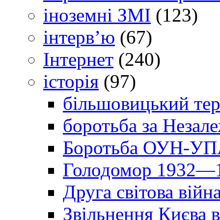
іноземні ЗМІ
(123)
інтерв’ю
(67)
Інтернет
(240)
історія
(97)
більшовицький тер
боротьба за Незал
Боротьба ОУН-УПА
Голодомор 1932—1
Друга світова війн
Звільнення Києва в