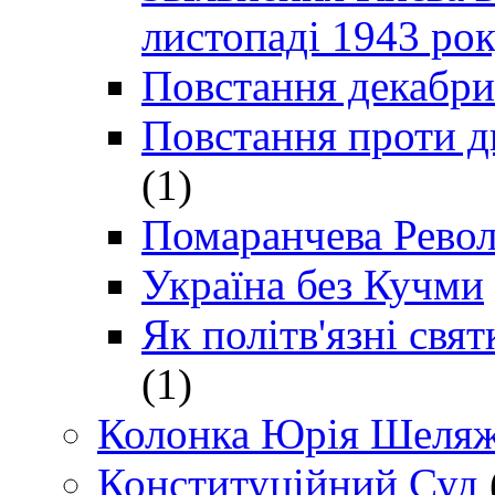
листопаді 1943 ро
Повстання декабри
Повстання проти д
(1)
Помаранчева Рево
Україна без Кучми
Як політв'язні св
(1)
Колонка Юрія Шеляж
Конституційний Суд