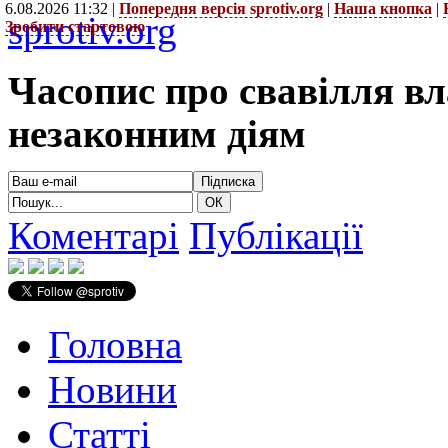
6.08.2026 11:32 |
Попередня версія sprotiv.org
|
Наша кнопка
|
sprotiv.org
Зробити стартовою
Часопис про свавілля в
незаконним діям
Коментарі
Публікації
Головна
Новини
Статті