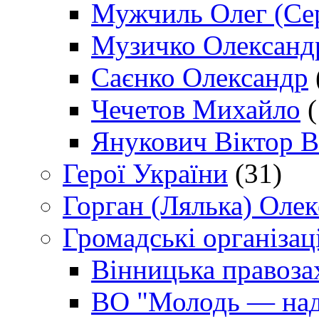
Мужчиль Олег (Сер
Музичко Олександ
Саєнко Олександр
Чечетов Михайло
(
Янукович Віктор В
Герої України
(31)
Горган (Лялька) Оле
Громадські організаці
Вінницька правоза
ВО "Молодь — над