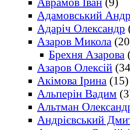
Аврамов Іван
(9)
Адамовський Андр
Адаріч Олександр
Азаров Микола
(20
Брехня Азарова
(
Азаров Олексій
(34
Акімова Ірина
(15)
Альперін Вадим
(3
Альтман Олександ
Андрієвський Дми