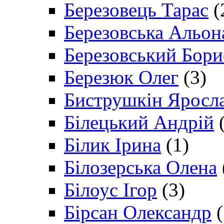
Березовець Тарас
(
Березовська Альон
Березовський Бори
Березюк Олег
(3)
Биструшкін Яросл
Білецький Андрій
(
Білик Ірина
(1)
Білозерська Олена
Білоус Ігор
(3)
Бірсан Олександр
(