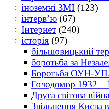
іноземні ЗМІ
(123)
інтерв’ю
(67)
Інтернет
(240)
історія
(97)
більшовицький тер
боротьба за Незал
Боротьба ОУН-УПА
Голодомор 1932—1
Друга світова війн
Звільнення Києва в