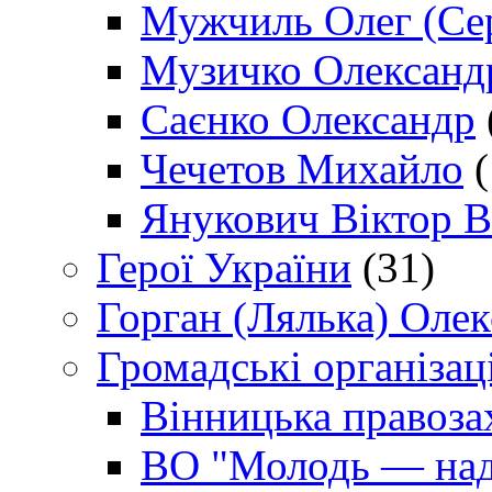
Мужчиль Олег (Сер
Музичко Олександ
Саєнко Олександр
Чечетов Михайло
(
Янукович Віктор В
Герої України
(31)
Горган (Лялька) Оле
Громадські організаці
Вінницька правоза
ВО "Молодь — над