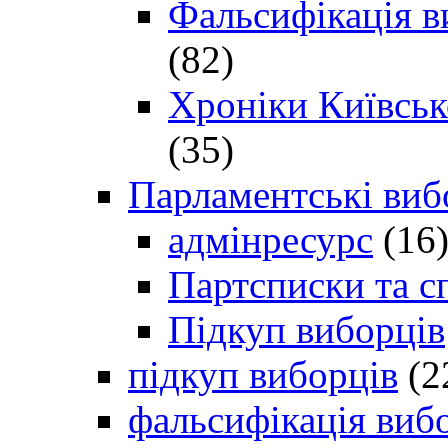
Фальсифікація в
(82)
Хроніки Київсько
(35)
Парламентські виб
адмінресурс
(16
Партсписки та с
Підкуп виборців
підкуп виборців
(2
фальсифікація виб