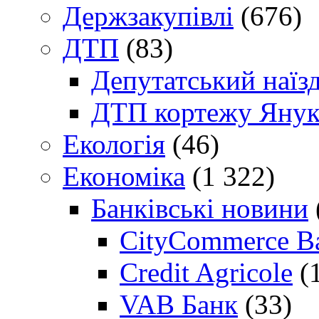
Держзакупівлі
(676)
ДТП
(83)
Депутатський наїз
ДТП кортежу Янук
Екологія
(46)
Економіка
(1 322)
Банківські новини
CityCommerce B
Credit Agricole
(
VAB Банк
(33)