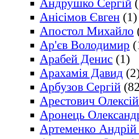
Андрушко Сергій
(
Анісімов Євген
(1)
Апостол Михайло
Ар'єв Володимир
(
Арабей Денис
(1)
Арахамія Давид
(2
Арбузов Сергій
(82
Арестович Олексі
Аронець Олександ
Артеменко Андрій