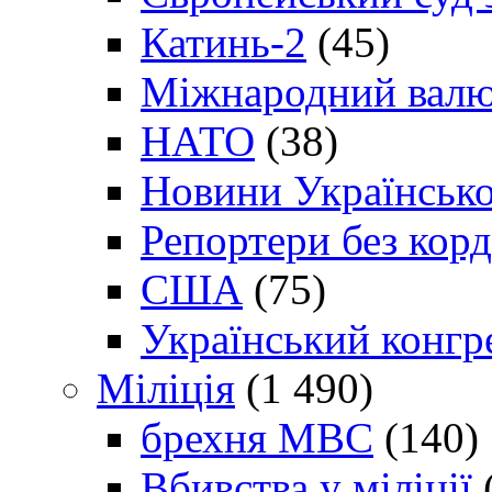
Катинь-2
(45)
Міжнародний валю
НАТО
(38)
Новини Українсько
Репортери без корд
США
(75)
Український конгр
Міліція
(1 490)
брехня МВС
(140)
Вбивства у міліції