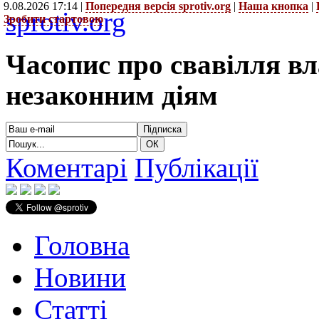
9.08.2026 17:14 |
Попередня версія sprotiv.org
|
Наша кнопка
|
sprotiv.org
Зробити стартовою
Часопис про свавілля в
незаконним діям
Коментарі
Публікації
Головна
Новини
Статті