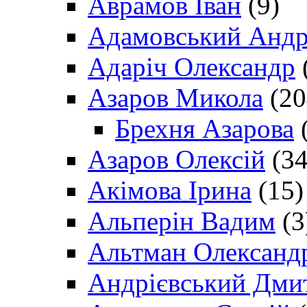
Аврамов Іван
(9)
Адамовський Андр
Адаріч Олександр
Азаров Микола
(20
Брехня Азарова
(
Азаров Олексій
(34
Акімова Ірина
(15)
Альперін Вадим
(3
Альтман Олександ
Андрієвський Дми