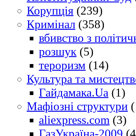
Корупція
(239)
Кримінал
(358)
вбивство з політич
розшук
(5)
тероризм
(14)
Культура та мистецтв
Гайдамака.Ua
(1)
Мафіозні структури
(
aliexpress.com
(3)
ГазУкраїна-2009
(4