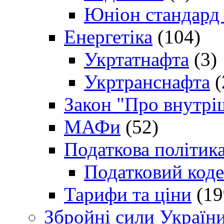
Юніон стандард
Енергетіка
(104)
Укртатнафта
(3)
Укртранснафта
(
Закон "Про внутрі
МАФи
(52)
Податкова політик
Податковий коде
Тарифи та ціни
(19
Збройні сили Україн