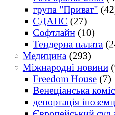
група "Приват"
(42
ЄДАПС
(27)
Софтлайн
(10)
Тендерна палата
(2
Медицина
(293)
Міжнародні новини
(
Freedom House
(7)
Венеціанська коміс
депортація іноземц
Європейський суд 