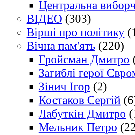
Центральна виборч
ВІДЕО
(303)
Вірші про політику
(
Вічна пам'ять
(220)
Гройсман Дмитро
Загиблі герої Євр
Зінич Ігор
(2)
Костаков Сергій
(6
Лабуткін Дмитро
(
Мельник Петро
(22