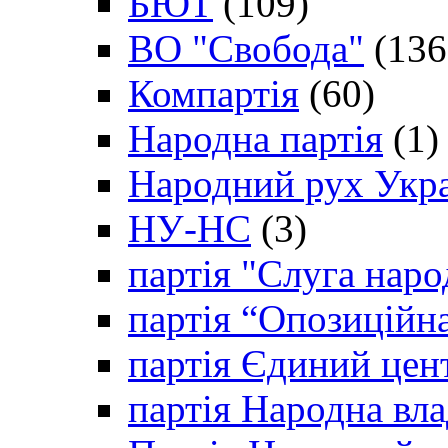
БЮТ
(109)
ВО "Свобода"
(136
Компартія
(60)
Народна партія
(1)
Народний рух Укр
НУ-НС
(3)
партія "Слуга наро
партія “Опозиційн
партія Єдиний цен
партія Народна вла