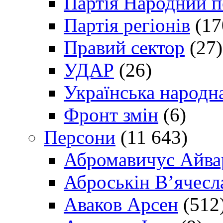
Партія Народний 
Партія регіонів
(17
Правий сектор
(27)
УДАР
(26)
Українська народна
Фронт змін
(6)
Персони
(11 643)
Абромавичус Айва
Аброськін В’ячесл
Аваков Арсен
(512