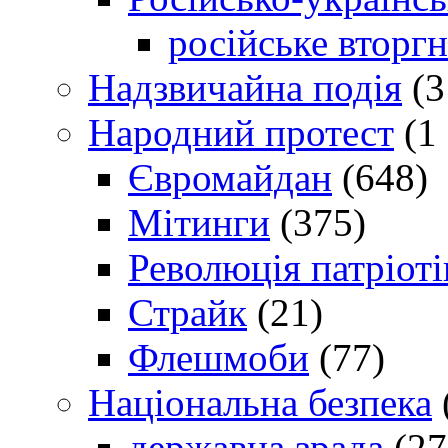
російське вторг
Надзвичайна подія
(3
Народний протест
(1 
Євромайдан
(648)
Мітинги
(375)
Революція патріоті
Страйк
(21)
Флешмоби
(77)
Національна безпека
державна зрада
(27