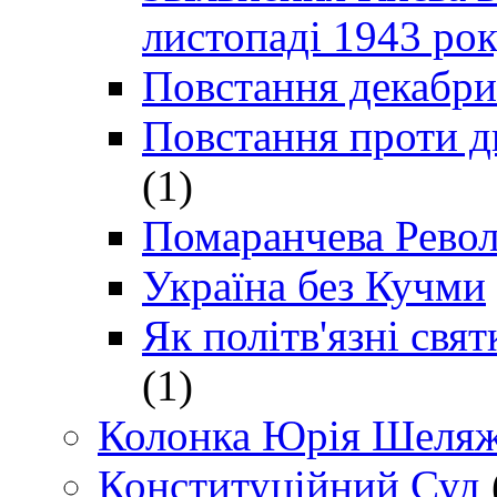
листопаді 1943 ро
Повстання декабри
Повстання проти д
(1)
Помаранчева Рево
Україна без Кучми
Як політв'язні св
(1)
Колонка Юрія Шеляж
Конституційний Суд