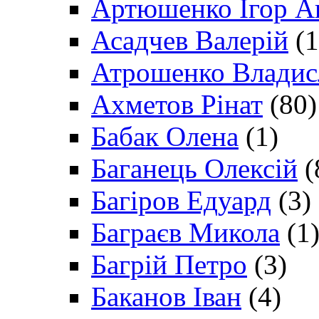
Артюшенко Ігор А
Асадчев Валерій
(1
Атрошенко Владис
Ахметов Рінат
(80)
Бабак Олена
(1)
Баганець Олексій
(
Багіров Едуард
(3)
Баграєв Микола
(1
Багрій Петро
(3)
Баканов Іван
(4)