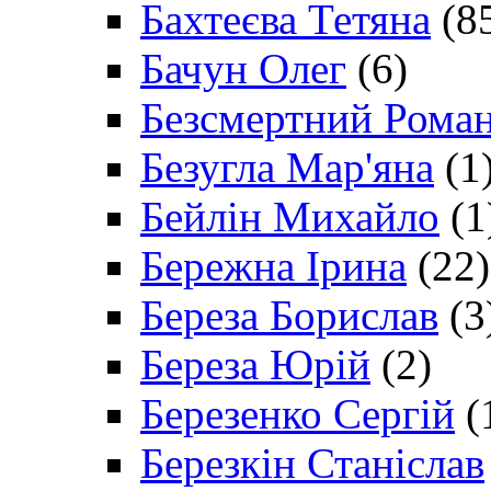
Бахтеєва Тетяна
(8
Бачун Олег
(6)
Безсмертний Рома
Безугла Мар'яна
(1
Бейлін Михайло
(1
Бережна Ірина
(22)
Береза Борислав
(3
Береза Юрій
(2)
Березенко Сергій
(
Березкін Станіслав