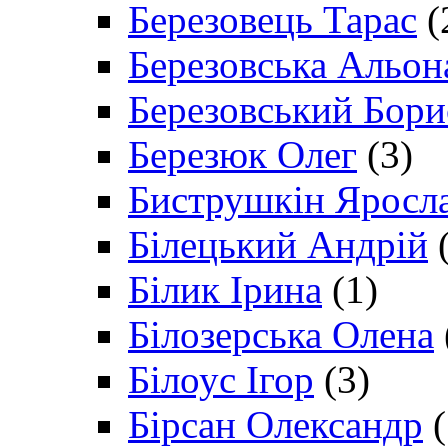
Березовець Тарас
(
Березовська Альон
Березовський Бори
Березюк Олег
(3)
Биструшкін Яросл
Білецький Андрій
(
Білик Ірина
(1)
Білозерська Олена
Білоус Ігор
(3)
Бірсан Олександр
(