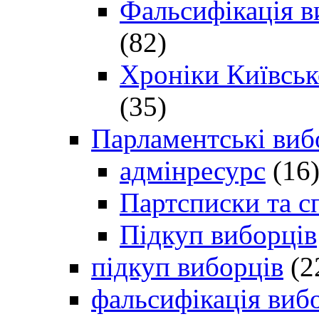
Фальсифікація в
(82)
Хроніки Київсько
(35)
Парламентські виб
адмінресурс
(16
Партсписки та с
Підкуп виборців
підкуп виборців
(2
фальсифікація виб