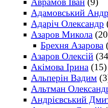
Аврамов Іван
(9)
Адамовський Андр
Адаріч Олександр
Азаров Микола
(20
Брехня Азарова
(
Азаров Олексій
(34
Акімова Ірина
(15)
Альперін Вадим
(3
Альтман Олександ
Андрієвський Дми