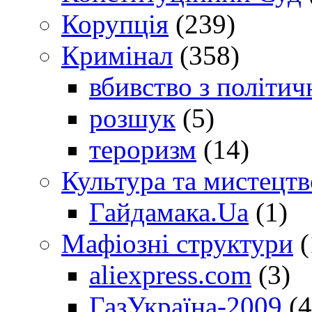
Корупція
(239)
Кримінал
(358)
вбивство з політич
розшук
(5)
тероризм
(14)
Культура та мистецтв
Гайдамака.Ua
(1)
Мафіозні структури
(
aliexpress.com
(3)
ГазУкраїна-2009
(4