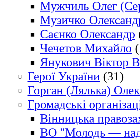
Мужчиль Олег (Сер
Музичко Олександ
Саєнко Олександр
Чечетов Михайло
(
Янукович Віктор В
Герої України
(31)
Горган (Лялька) Оле
Громадські організаці
Вінницька правоза
ВО "Молодь — над