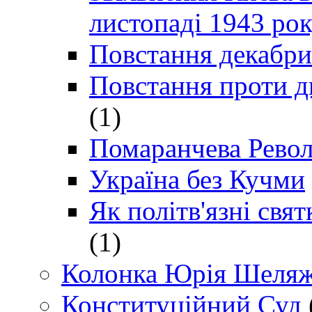
листопаді 1943 ро
Повстання декабри
Повстання проти д
(1)
Помаранчева Рево
Україна без Кучми
Як політв'язні св
(1)
Колонка Юрія Шеляж
Конституційний Суд