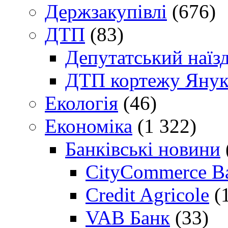
Держзакупівлі
(676)
ДТП
(83)
Депутатський наїз
ДТП кортежу Янук
Екологія
(46)
Економіка
(1 322)
Банківські новини
CityCommerce B
Credit Agricole
(
VAB Банк
(33)