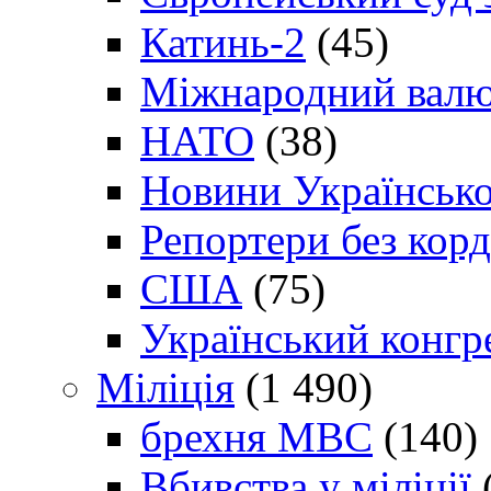
Катинь-2
(45)
Міжнародний валю
НАТО
(38)
Новини Українсько
Репортери без корд
США
(75)
Український конгр
Міліція
(1 490)
брехня МВС
(140)
Вбивства у міліції