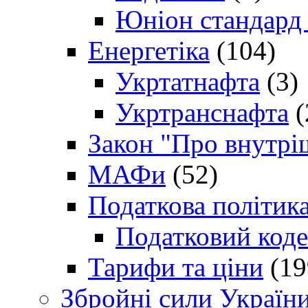
Юніон стандард
Енергетіка
(104)
Укртатнафта
(3)
Укртранснафта
(
Закон "Про внутрі
МАФи
(52)
Податкова політик
Податковий коде
Тарифи та ціни
(19
Збройні сили Україн