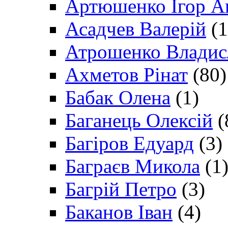
Артюшенко Ігор А
Асадчев Валерій
(1
Атрошенко Владис
Ахметов Рінат
(80)
Бабак Олена
(1)
Баганець Олексій
(
Багіров Едуард
(3)
Баграєв Микола
(1
Багрій Петро
(3)
Баканов Іван
(4)