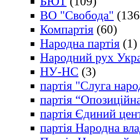
БЮТ
(109)
ВО "Свобода"
(136
Компартія
(60)
Народна партія
(1)
Народний рух Укр
НУ-НС
(3)
партія "Слуга наро
партія “Опозиційн
партія Єдиний цен
партія Народна вла