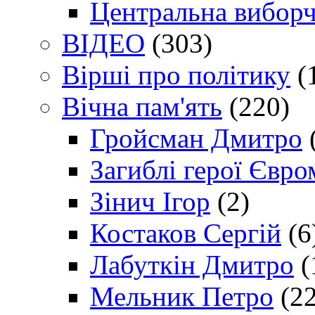
Центральна виборч
ВІДЕО
(303)
Вірші про політику
(
Вічна пам'ять
(220)
Гройсман Дмитро
Загиблі герої Євр
Зінич Ігор
(2)
Костаков Сергій
(6
Лабуткін Дмитро
(
Мельник Петро
(22