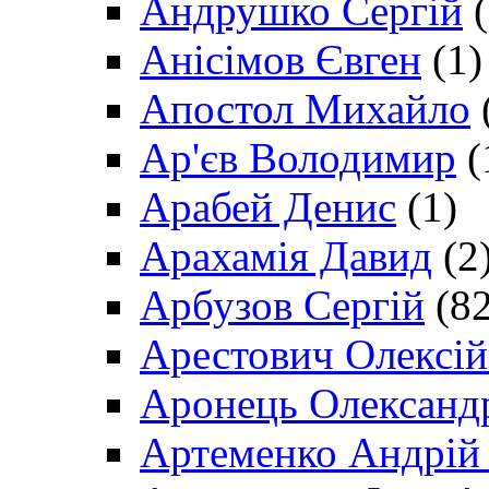
Андрушко Сергій
(
Анісімов Євген
(1)
Апостол Михайло
Ар'єв Володимир
(
Арабей Денис
(1)
Арахамія Давид
(2
Арбузов Сергій
(82
Арестович Олексі
Аронець Олександ
Артеменко Андрій