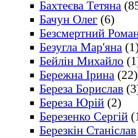
Бахтеєва Тетяна
(8
Бачун Олег
(6)
Безсмертний Рома
Безугла Мар'яна
(1
Бейлін Михайло
(1
Бережна Ірина
(22)
Береза Борислав
(3
Береза Юрій
(2)
Березенко Сергій
(
Березкін Станіслав