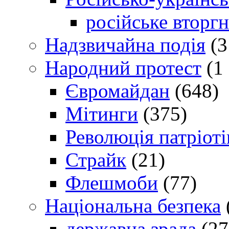
російське вторг
Надзвичайна подія
(3
Народний протест
(1 
Євромайдан
(648)
Мітинги
(375)
Революція патріоті
Страйк
(21)
Флешмоби
(77)
Національна безпека
державна зрада
(27