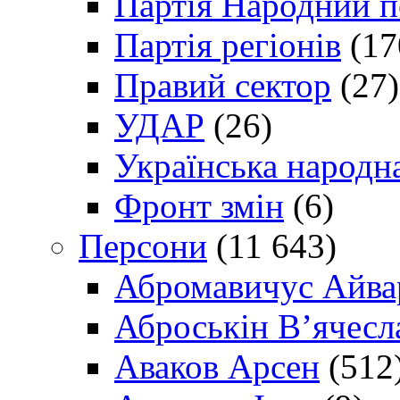
Партія Народний 
Партія регіонів
(17
Правий сектор
(27)
УДАР
(26)
Українська народна
Фронт змін
(6)
Персони
(11 643)
Абромавичус Айва
Аброськін В’ячесл
Аваков Арсен
(512