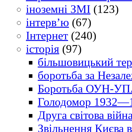
іноземні ЗМІ
(123)
інтерв’ю
(67)
Інтернет
(240)
історія
(97)
більшовицький тер
боротьба за Незал
Боротьба ОУН-УПА
Голодомор 1932—1
Друга світова війн
Звільнення Києва в