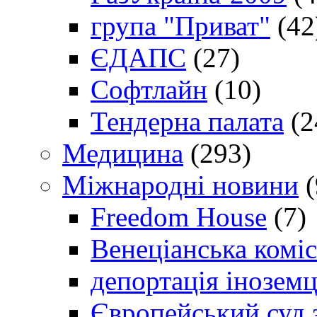
група "Приват"
(42
ЄДАПС
(27)
Софтлайн
(10)
Тендерна палата
(2
Медицина
(293)
Міжнародні новини
(
Freedom House
(7)
Венеціанська коміс
депортація іноземц
Європейський суд 