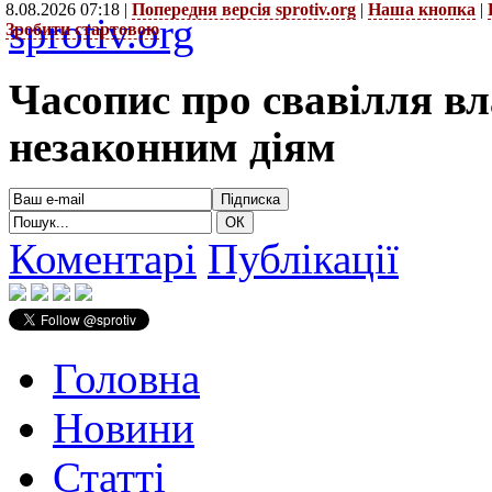
8.08.2026 07:18 |
Попередня версія sprotiv.org
|
Наша кнопка
|
sprotiv.org
Зробити стартовою
Часопис про свавілля в
незаконним діям
Коментарі
Публікації
Головна
Новини
Статті