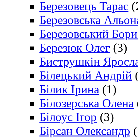
Березовець Тарас
(
Березовська Альон
Березовський Бори
Березюк Олег
(3)
Биструшкін Яросл
Білецький Андрій
(
Білик Ірина
(1)
Білозерська Олена
Білоус Ігор
(3)
Бірсан Олександр
(