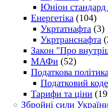
Юніон стандард
Енергетіка
(104)
Укртатнафта
(3)
Укртранснафта
(
Закон "Про внутрі
МАФи
(52)
Податкова політик
Податковий коде
Тарифи та ціни
(19
Збройні сили Україн