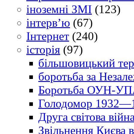
іноземні ЗМІ
(123)
інтерв’ю
(67)
Інтернет
(240)
історія
(97)
більшовицький тер
боротьба за Незал
Боротьба ОУН-УПА
Голодомор 1932—1
Друга світова війн
Звільнення Києва в