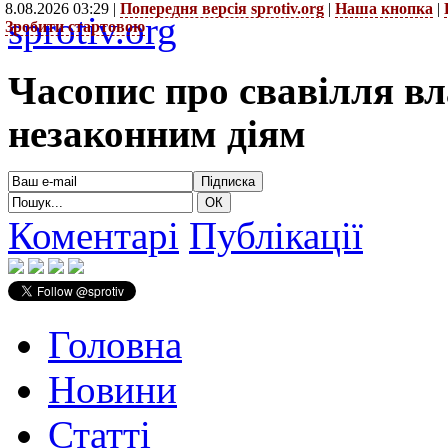
8.08.2026 03:29 |
Попередня версія sprotiv.org
|
Наша кнопка
|
sprotiv.org
Зробити стартовою
Часопис про свавілля в
незаконним діям
Коментарі
Публікації
Головна
Новини
Статті