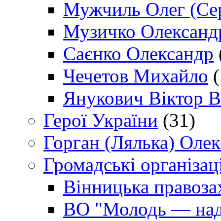
Мужчиль Олег (Сер
Музичко Олександ
Саєнко Олександр
Чечетов Михайло
(
Янукович Віктор В
Герої України
(31)
Горган (Лялька) Оле
Громадські організаці
Вінницька правоза
ВО "Молодь — над