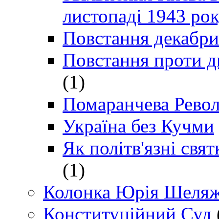
листопаді 1943 ро
Повстання декабри
Повстання проти д
(1)
Помаранчева Рево
Україна без Кучми
Як політв'язні св
(1)
Колонка Юрія Шеляж
Конституційний Суд