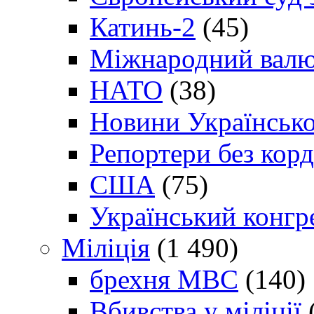
Катинь-2
(45)
Міжнародний валю
НАТО
(38)
Новини Українсько
Репортери без корд
США
(75)
Український конгр
Міліція
(1 490)
брехня МВС
(140)
Вбивства у міліції