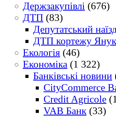
Держзакупівлі
(676)
ДТП
(83)
Депутатський наїз
ДТП кортежу Янук
Екологія
(46)
Економіка
(1 322)
Банківські новини
CityCommerce B
Credit Agricole
(
VAB Банк
(33)