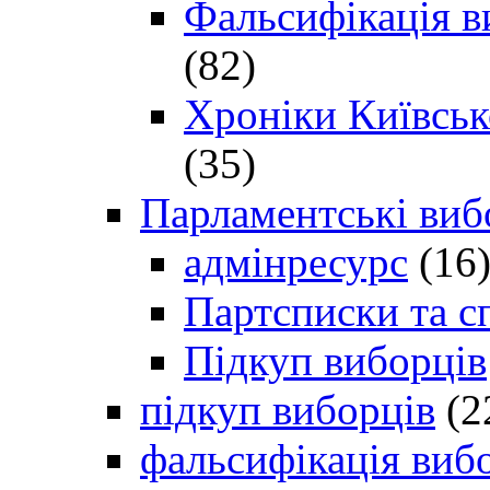
Фальсифікація в
(82)
Хроніки Київсько
(35)
Парламентські виб
адмінресурс
(16
Партсписки та с
Підкуп виборців
підкуп виборців
(2
фальсифікація виб