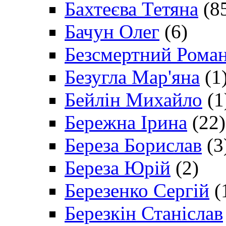
Бахтеєва Тетяна
(8
Бачун Олег
(6)
Безсмертний Рома
Безугла Мар'яна
(1
Бейлін Михайло
(1
Бережна Ірина
(22)
Береза Борислав
(3
Береза Юрій
(2)
Березенко Сергій
(
Березкін Станіслав