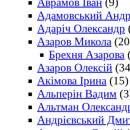
Аврамов Іван
(9)
Адамовський Андр
Адаріч Олександр
Азаров Микола
(20
Брехня Азарова
(
Азаров Олексій
(34
Акімова Ірина
(15)
Альперін Вадим
(3
Альтман Олександ
Андрієвський Дми