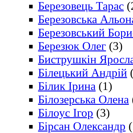
Березовець Тарас
(
Березовська Альон
Березовський Бори
Березюк Олег
(3)
Биструшкін Яросл
Білецький Андрій
(
Білик Ірина
(1)
Білозерська Олена
Білоус Ігор
(3)
Бірсан Олександр
(