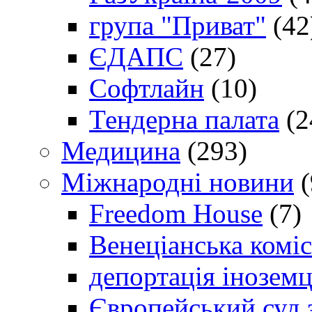
група "Приват"
(42
ЄДАПС
(27)
Софтлайн
(10)
Тендерна палата
(2
Медицина
(293)
Міжнародні новини
(
Freedom House
(7)
Венеціанська коміс
депортація іноземц
Європейський суд 