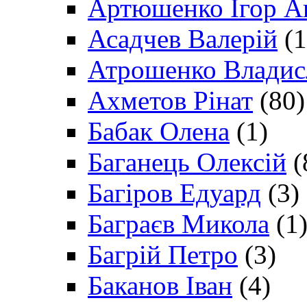
Артюшенко Ігор А
Асадчев Валерій
(1
Атрошенко Владис
Ахметов Рінат
(80)
Бабак Олена
(1)
Баганець Олексій
(
Багіров Едуард
(3)
Баграєв Микола
(1
Багрій Петро
(3)
Баканов Іван
(4)