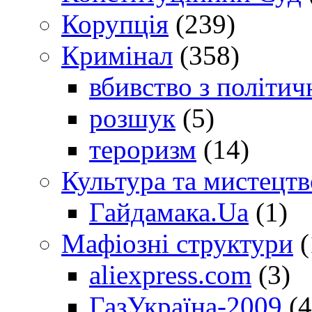
Корупція
(239)
Кримінал
(358)
вбивство з політич
розшук
(5)
тероризм
(14)
Культура та мистецтв
Гайдамака.Ua
(1)
Мафіозні структури
(
aliexpress.com
(3)
ГазУкраїна-2009
(4