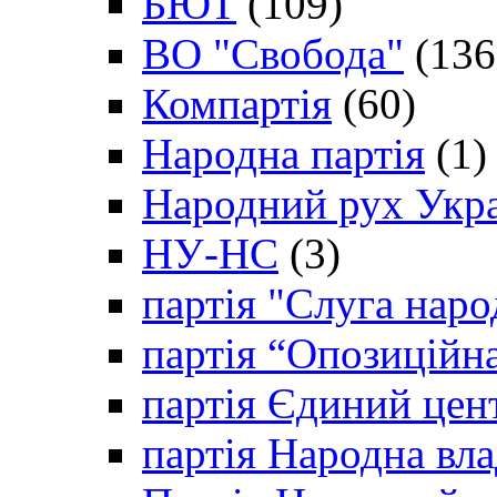
БЮТ
(109)
ВО "Свобода"
(136
Компартія
(60)
Народна партія
(1)
Народний рух Укр
НУ-НС
(3)
партія "Слуга наро
партія “Опозиційн
партія Єдиний цен
партія Народна вла