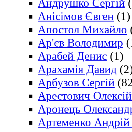
Андрушко Сергій
(
Анісімов Євген
(1)
Апостол Михайло
Ар'єв Володимир
(
Арабей Денис
(1)
Арахамія Давид
(2
Арбузов Сергій
(82
Арестович Олексі
Аронець Олександ
Артеменко Андрій