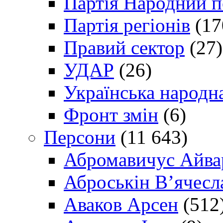
Партія Народний 
Партія регіонів
(17
Правий сектор
(27)
УДАР
(26)
Українська народна
Фронт змін
(6)
Персони
(11 643)
Абромавичус Айва
Аброськін В’ячесл
Аваков Арсен
(512