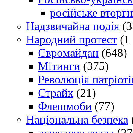
російське вторг
Надзвичайна подія
(3
Народний протест
(1 
Євромайдан
(648)
Мітинги
(375)
Революція патріоті
Страйк
(21)
Флешмоби
(77)
Національна безпека
державна зрада
(27