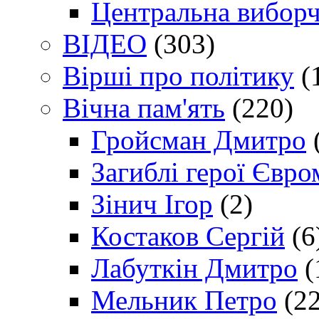
Центральна виборч
ВІДЕО
(303)
Вірші про політику
(
Вічна пам'ять
(220)
Гройсман Дмитро
Загиблі герої Євр
Зінич Ігор
(2)
Костаков Сергій
(6
Лабуткін Дмитро
(
Мельник Петро
(22