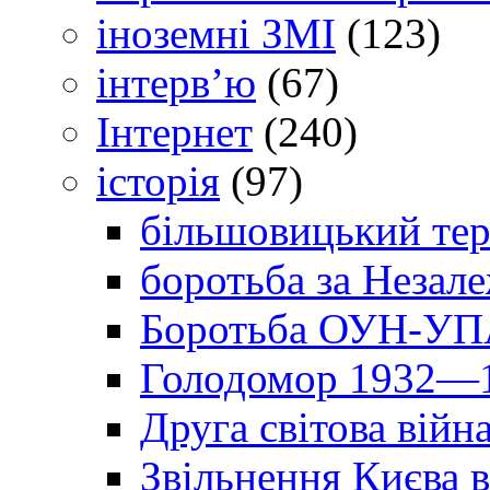
іноземні ЗМІ
(123)
інтерв’ю
(67)
Інтернет
(240)
історія
(97)
більшовицький тер
боротьба за Незал
Боротьба ОУН-УПА
Голодомор 1932—1
Друга світова війн
Звільнення Києва в