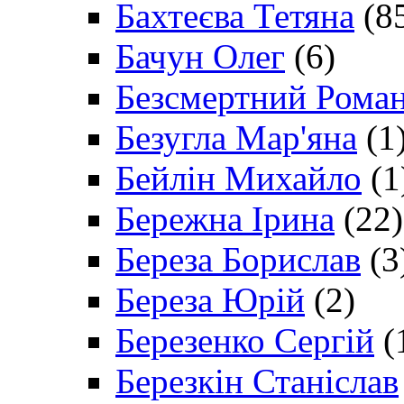
Бахтеєва Тетяна
(8
Бачун Олег
(6)
Безсмертний Рома
Безугла Мар'яна
(1
Бейлін Михайло
(1
Бережна Ірина
(22)
Береза Борислав
(3
Береза Юрій
(2)
Березенко Сергій
(
Березкін Станіслав