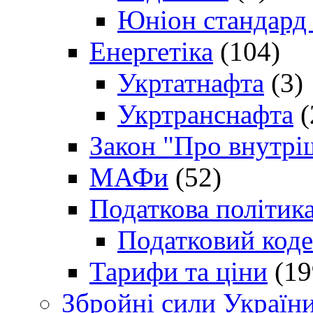
Юніон стандард
Енергетіка
(104)
Укртатнафта
(3)
Укртранснафта
(
Закон "Про внутрі
МАФи
(52)
Податкова політик
Податковий коде
Тарифи та ціни
(19
Збройні сили Україн