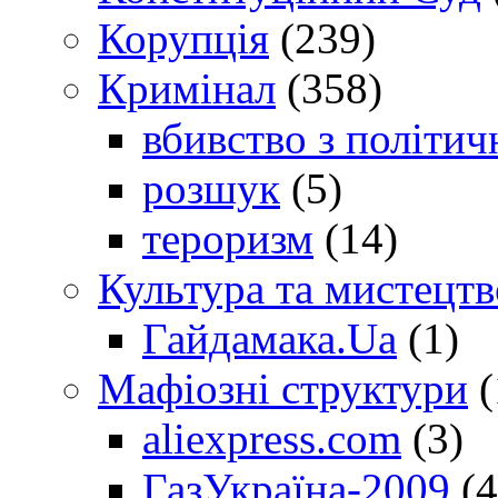
Корупція
(239)
Кримінал
(358)
вбивство з політич
розшук
(5)
тероризм
(14)
Культура та мистецтв
Гайдамака.Ua
(1)
Мафіозні структури
(
aliexpress.com
(3)
ГазУкраїна-2009
(4