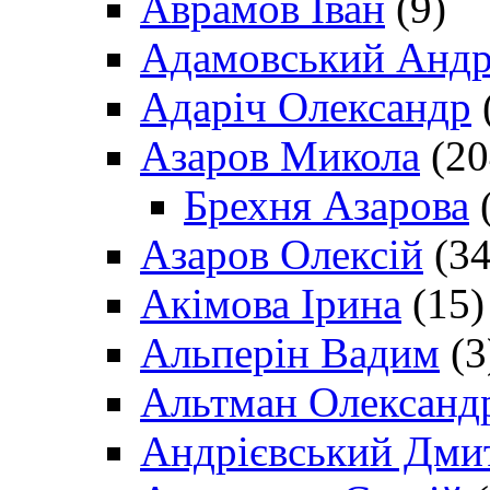
Аврамов Іван
(9)
Адамовський Андр
Адаріч Олександр
Азаров Микола
(20
Брехня Азарова
(
Азаров Олексій
(34
Акімова Ірина
(15)
Альперін Вадим
(3
Альтман Олександ
Андрієвський Дми