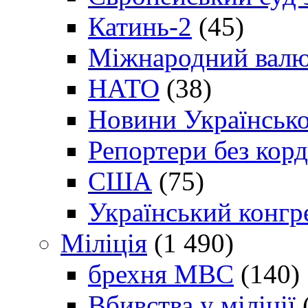
Катинь-2
(45)
Міжнародний валю
НАТО
(38)
Новини Українсько
Репортери без корд
США
(75)
Український конгр
Міліція
(1 490)
брехня МВС
(140)
Вбивства у міліції