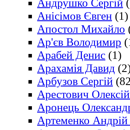
Андрушко Сергій
(
Анісімов Євген
(1)
Апостол Михайло
Ар'єв Володимир
(
Арабей Денис
(1)
Арахамія Давид
(2
Арбузов Сергій
(82
Арестович Олексі
Аронець Олександ
Артеменко Андрій