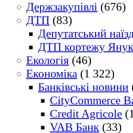
Держзакупівлі
(676)
ДТП
(83)
Депутатський наїз
ДТП кортежу Янук
Екологія
(46)
Економіка
(1 322)
Банківські новини
CityCommerce B
Credit Agricole
(
VAB Банк
(33)