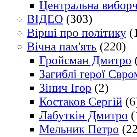
Центральна виборч
ВІДЕО
(303)
Вірші про політику
(
Вічна пам'ять
(220)
Гройсман Дмитро
Загиблі герої Євр
Зінич Ігор
(2)
Костаков Сергій
(6
Лабуткін Дмитро
(
Мельник Петро
(22