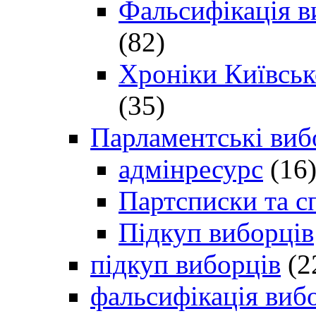
Фальсифікація в
(82)
Хроніки Київсько
(35)
Парламентські виб
адмінресурс
(16
Партсписки та с
Підкуп виборців
підкуп виборців
(2
фальсифікація виб