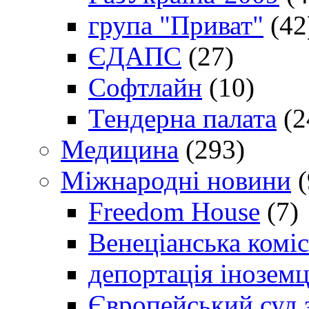
група "Приват"
(42
ЄДАПС
(27)
Софтлайн
(10)
Тендерна палата
(2
Медицина
(293)
Міжнародні новини
(
Freedom House
(7)
Венеціанська коміс
депортація іноземц
Європейський суд 