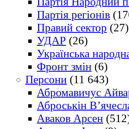
Партія Народний 
Партія регіонів
(17
Правий сектор
(27)
УДАР
(26)
Українська народна
Фронт змін
(6)
Персони
(11 643)
Абромавичус Айва
Аброськін В’ячесл
Аваков Арсен
(512