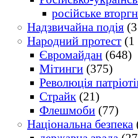
російське вторг
Надзвичайна подія
(3
Народний протест
(1 
Євромайдан
(648)
Мітинги
(375)
Революція патріоті
Страйк
(21)
Флешмоби
(77)
Національна безпека
державна зрада
(27