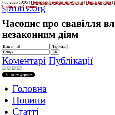
7.08.2026 10:05 |
Попередня версія sprotiv.org
|
Наша кнопка
|
sprotiv.org
Зробити стартовою
Часопис про свавілля в
незаконним діям
Коментарі
Публікації
Головна
Новини
Статті