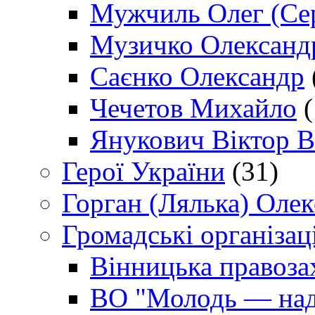
Мужчиль Олег (Сер
Музичко Олександ
Саєнко Олександр
Чечетов Михайло
(
Янукович Віктор В
Герої України
(31)
Горган (Лялька) Оле
Громадські організаці
Вінницька правоза
ВО "Молодь — над