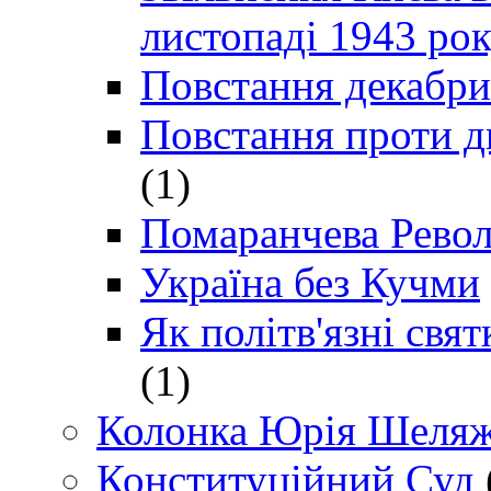
листопаді 1943 ро
Повстання декабри
Повстання проти д
(1)
Помаранчева Рево
Україна без Кучми
Як політв'язні св
(1)
Колонка Юрія Шеляж
Конституційний Суд