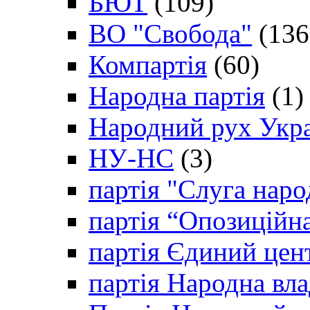
БЮТ
(109)
ВО "Свобода"
(136
Компартія
(60)
Народна партія
(1)
Народний рух Укр
НУ-НС
(3)
партія "Слуга наро
партія “Опозиційн
партія Єдиний цен
партія Народна вла