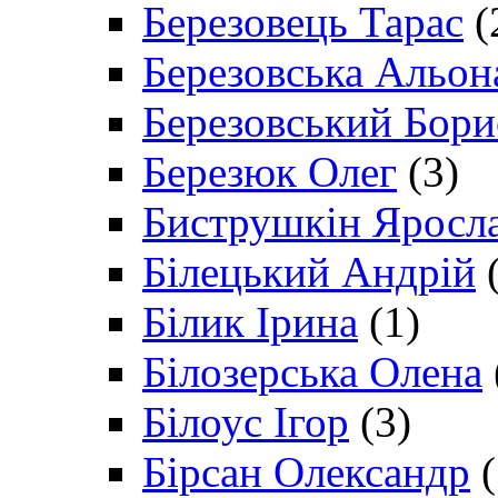
Березовець Тарас
(
Березовська Альон
Березовський Бори
Березюк Олег
(3)
Биструшкін Яросл
Білецький Андрій
(
Білик Ірина
(1)
Білозерська Олена
Білоус Ігор
(3)
Бірсан Олександр
(