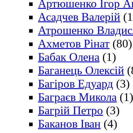
Артюшенко Ігор А
Асадчев Валерій
(1
Атрошенко Владис
Ахметов Рінат
(80)
Бабак Олена
(1)
Баганець Олексій
(
Багіров Едуард
(3)
Баграєв Микола
(1
Багрій Петро
(3)
Баканов Іван
(4)